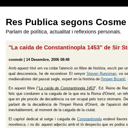
Res Publica segons Cosme
Parlam de política, actualitat i reflexions personals.
"La caída de Constantinopla 1453" de Sir 
cosmeb | 14 Desembre, 2006 08:48
Amb aquest títol em va cridar l'atenció un llibre de història, escrit per
qual desconeixia, he de reconéixer. El senyor
Steven Runciman
, va s
medievalistes del passat segle, expert en la història de
l'Imperi Bizantí
,
En aquest llibre ("
La caída de Constantinopla 1453
", Ed. Reino de Red
fets que conduiren a la caiguda de la que era la Roma d'Orient, un refere
que en ple procés de decadència va ser ocupat pels turcs otomans. Ded
parlant de la decadència de l'Imperi Romà d'Orient, de l'aparició d
inevitablement, al moment de la caiguda de la ciutat.
El capítol dedicat al setge i caiguda de
Constantinopla
esdevé llavors 
novelesca, i no dic aquest adjectiu amb el tò despectiu que es podria 