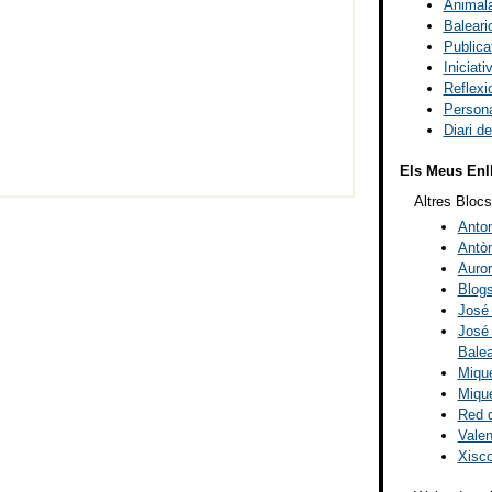
Animal
Balear
Publica
Iniciat
Reflexi
Persona
Diari 
Els Meus Enl
Altres Blocs
Anton
Antòn
Auro
Blogs
José
José 
Balea
Mique
Mique
Red d
Valen
Xisc