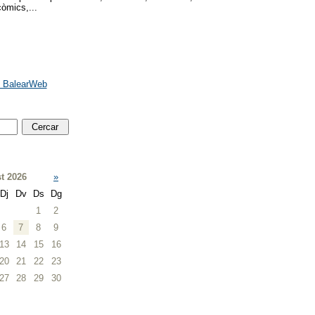
còmics,...
e BalearWeb
t 2026
»
Dj
Dv
Ds
Dg
1
2
6
7
8
9
13
14
15
16
20
21
22
23
27
28
29
30