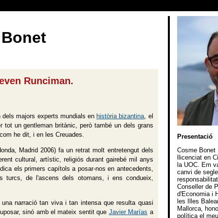
 Bonet
Steven Runciman.
 un dels majors experts mundials en
història bizantina
, el
er tot un gentleman britànic, però també un dels grans
 com he dit, i en les Creuades.
Presentació
onda, Madrid 2006) fa un retrat molt entretengut dels
Cosme Bonet Bo
llicenciat en 
nt cultural, artístic, religiós durant gairebé mil anys
la UOC. Em va
ica els primers capítols a posar-nos en antecedents,
canvi de segle,
els turcs, de l'ascens dels otomans, i ens condueix,
responsabilita
Conseller de P
d'Economia i H
les Illes Bale
una narració tan viva i tan intensa que resulta quasi
Mallorca, hono
suposar, sinó amb el mateix sentit que
Javier Marías
a
política el me