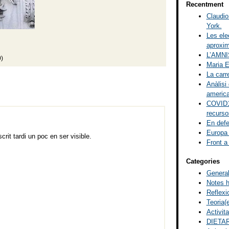
Recentment
Claudio
York.
Les ele
aproxim
L’AMN
0)
Maria 
La carr
Anàlisi 
americ
COVID19
recurso
En defe
Europa
rit tardi un poc en ser visible.
Front a 
Categories
Genera
Notes h
Reflexi
Teoria(e
Activit
DIETAR