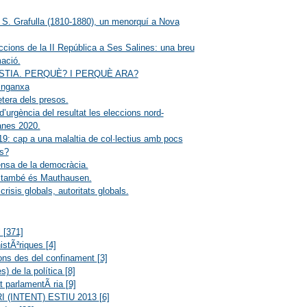
 S. Grafulla (1810-1880), un menorquí a Nova
ccions de la II República a Ses Salines: una breu
ació.
ISTIA. PERQUÈ? I PERQUÈ ARA?
Enganxa
etera dels presos.
d’urgència del resultat les eleccions nord-
anes 2020.
: cap a una malaltia de col·lectius amb pocs
s?
nsa de la democràcia.
 també és Mauthausen.
crisis globals, autoritats globals.
l
[371]
istÃ²riques
[4]
ons des del confinament
[3]
s) de la política
[8]
at parlamentÃ ria
[9]
I (INTENT) ESTIU 2013
[6]