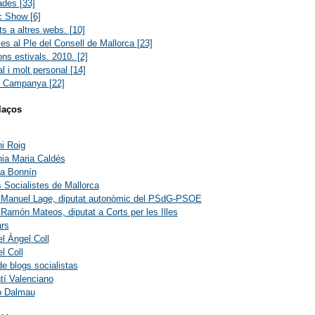
ades
[33]
ic Show
[6]
ts a altres webs.
[10]
ives al Ple del Consell de Mallorca
[23]
ons estivals. 2010.
[2]
l i molt personal
[14]
de Campanya
[22]
laços
i Roig
ia Maria Caldés
ra Bonnín
 Socialistes de Mallorca
 Manuel Lage, diputat autonòmic del PSdG-PSOE
Ramón Mateos, diputat a Corts per les Illes
rs
l Àngel Coll
l Coll
e blogs socialistas
tí Valenciano
o Dalmau