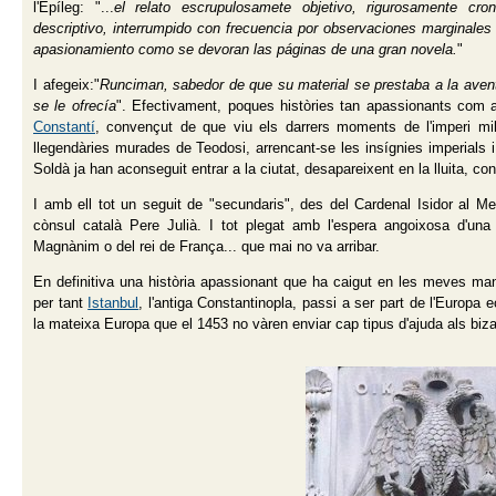
l'Epíleg: "...
el relato escrupulosamete objetivo, rigurosamente cr
descriptivo, interrumpido con frecuencia por observaciones marginales 
apasionamiento como se devoran las páginas de una gran novela.
"
I afegeix:"
Runciman, sabedor de que su material se prestaba a la avent
se le ofrecía
". Efectivament, poques històries tan apassionants com 
Constantí
, convençut de que viu els darrers moments de l'imperi milen
llegendàries murades de Teodosi, arrencant-se les insígnies imperials i
Soldà ja han aconseguit entrar a la ciutat, desapareixent en la lluita, con
I amb ell tot un seguit de "secundaris", des del Cardenal Isidor al Me
cònsul català Pere Julià. I tot plegat amb l'espera angoixosa d'una
Magnànim o del rei de França... que mai no va arribar.
En definitiva una història apassionant que ha caigut en les meves man
per tant
Istanbul
, l'antiga Constantinopla, passi a ser part de l'Europa
la mateixa Europa que el 1453 no vàren enviar cap tipus d'ajuda als bizan