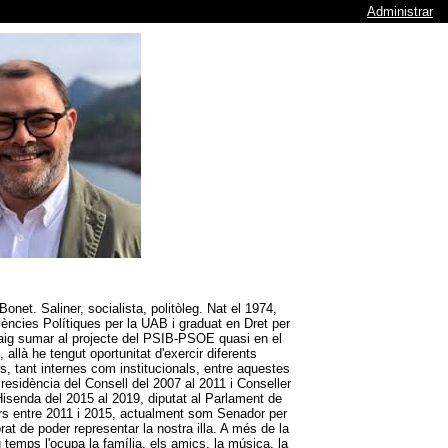
Administrar
net. Saliner, socialista, politòleg. Nat el 1974,
Ciències Polítiques per la UAB i graduat en Dret per
ig sumar al projecte del PSIB-PSOE quasi en el
 allà he tengut oportunitat d'exercir diferents
ts, tant internes com institucionals, entre aquestes
residència del Consell del 2007 al 2011 i Conseller
isenda del 2015 al 2019, diputat al Parlament de
ars entre 2011 i 2015, actualment som Senador per
rat de poder representar la nostra illa. A més de la
u temps l'ocupa la família, els amics, la música, la