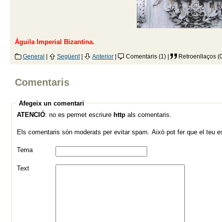
Águila Imperial Bizantina.
General
|
Següent
|
Anterior
|
Comentaris (1) |
Retroenllaços (
Comentaris
Afegeix un comentari
ATENCIÓ
: no es permet escriure
http
als comentaris.
Els comentaris són moderats per evitar spam. Això pot fer que el teu esc
Tema
Text