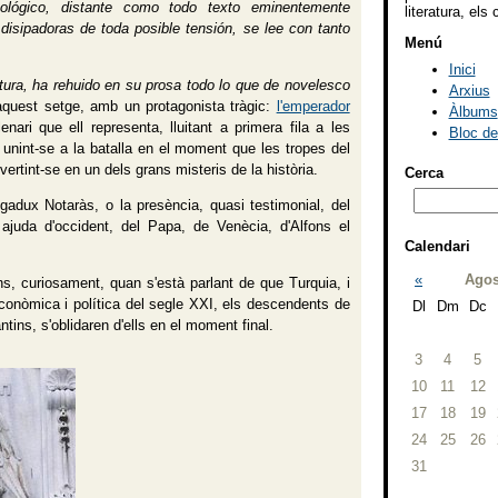
onológico, distante como todo texto eminentemente
literatura, els 
disipadoras de toda posible tensión, se lee con tanto
Menú
Inici
ura, ha rehuido en su prosa todo lo que de novelesco
Arxius
aquest setge, amb un protagonista tràgic:
l'emperador
Àlbums
ari que ell representa, lluitant a primera fila a les
Bloc d
 unint-se a la batalla en el moment que les tropes del
vertint-se en un dels grans misteris de la història.
Cerca
gadux Notaràs, o la presència, quasi testimonial, del
 ajuda d'occident, del Papa, de Venècia, d'Alfons el
Calendari
«
Agos
s, curiosament, quan s'està parlant de que Turquia, i
 econòmica i política del segle XXI, els descendents de
Dl
Dm
Dc
tins, s'oblidaren d'ells en el moment final.
3
4
5
10
11
12
17
18
19
24
25
26
31